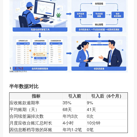
半年数据对比
指标
引入前
引入后（6个月）
应收账款逾期率
35%
9%
平均账期（天）
68天
41天
合同续签漏掉次数
年均3次
0次
月度应收台账汇总时长
4小时
10分钟
因信息断档导致的坏账
年均1-2笔
0笔