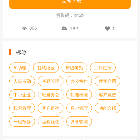
立即下载
提取码：hn5b
896
182
0
标签
AI助理
智慧校园
班级考勤
工作汇报
人事考勤
考勤管理
办公协作
数字合同
中小企业
轻量办公
功能梳理
客户跟进
线索管理
客户留存
客户管理
功能介绍
一键报修
流程优化
设备管理